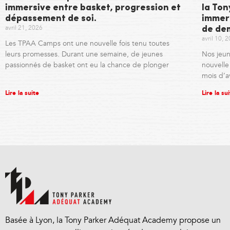
immersive entre basket, progression et
la To
dépassement de soi.
immer
avril 21, 2026
de de
avril 10, 
Les TPAA Camps ont une nouvelle fois tenu toutes
leurs promesses. Durant une semaine, de jeunes
Nos jeun
passionnés de basket ont eu la chance de plonger
nouvell
mois d’a
Lire la suite
Lire la su
Basée à Lyon, la Tony Parker Adéquat Academy propose un