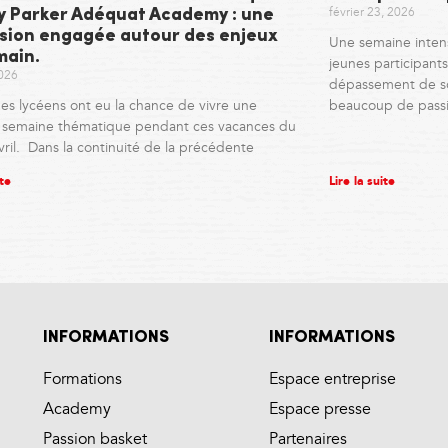
février 23, 2026
ny Parker Adéquat Academy : une
sion engagée autour des enjeux
Une semaine inten
main.
jeunes participants,
2026
dépassement de so
es lycéens ont eu la chance de vivre une
beaucoup de pass
e semaine thématique pendant ces vacances du
vril. Dans la continuité de la précédente
ite
Lire la suite
INFORMATIONS
INFORMATIONS
Formations
Espace entreprise
Academy
Espace presse
Passion basket
Partenaires