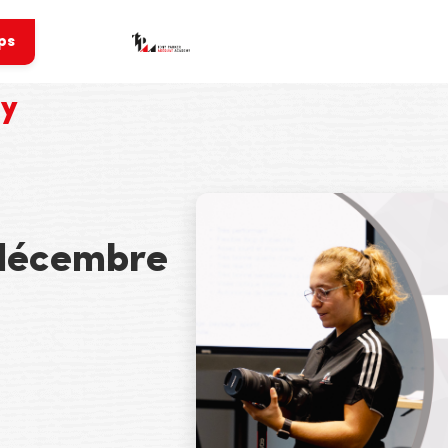
ps
my
 décembre