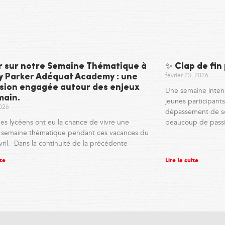
r sur notre Semaine Thématique à
✨ Clap de fin
février 23, 2026
ny Parker Adéquat Academy : une
sion engagée autour des enjeux
Une semaine inten
main.
jeunes participants,
2026
dépassement de so
es lycéens ont eu la chance de vivre une
beaucoup de pass
e semaine thématique pendant ces vacances du
vril. Dans la continuité de la précédente
ite
Lire la suite