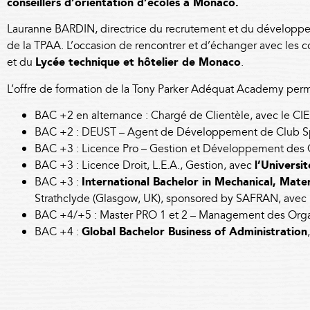
conseillers d’orientation d’écoles à Monaco.
Lauranne BARDIN, directrice du recrutement et du développem
de la TPAA. L’occasion de rencontrer et d’échanger avec les c
et du
Lycée technique et hôtelier de Monaco
.
L’offre de formation de la Tony Parker Adéquat Academy permet
BAC +2 en alternance : Chargé de Clientèle, avec le CI
BAC +2 : DEUST – Agent de Développement de Club Spor
BAC +3 : Licence Pro – Gestion et Développement des Or
BAC +3 : Licence Droit, L.E.A., Gestion, avec
l’Universi
BAC +3 :
International Bachelor in Mechanical, Mate
Strathclyde (Glasgow, UK), sponsored by SAFRAN, avec l
BAC +4/+5 : Master PRO 1 et 2 – Management des Organ
BAC +4 :
Global Bachelor Business of Administration