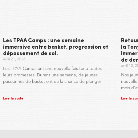
Les TPAA Camps : une semaine
Retou
immersive entre basket, progression et
la To
dépassement de soi.
immer
avril 21, 2026
de de
avril 10, 
Les TPAA Camps ont une nouvelle fois tenu toutes
leurs promesses. Durant une semaine, de jeunes
Nos jeun
passionnés de basket ont eu la chance de plonger
nouvell
mois d’a
Lire la suite
Lire la su