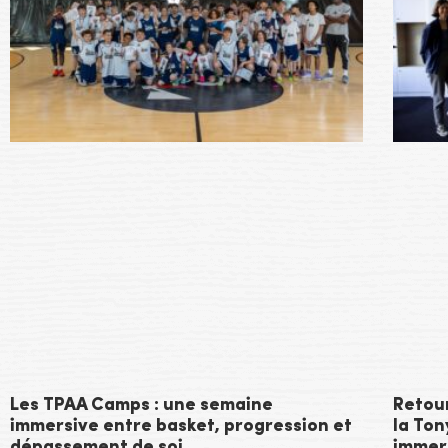
Les TPAA Camps : une semaine
Retou
immersive entre basket, progression et
la To
dépassement de soi.
immer