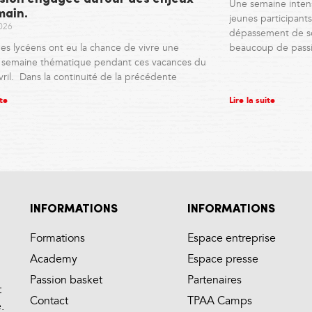
Une semaine inten
main.
jeunes participants,
2026
dépassement de so
es lycéens ont eu la chance de vivre une
beaucoup de pass
e semaine thématique pendant ces vacances du
vril. Dans la continuité de la précédente
ite
Lire la suite
INFORMATIONS
INFORMATIONS
Formations
Espace entreprise
Academy
Espace presse
Passion basket
Partenaires
t
Contact
TPAA Camps
.