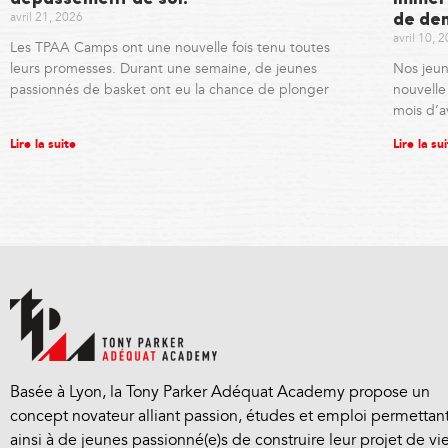
avril 21, 2026
de de
avril 10, 
Les TPAA Camps ont une nouvelle fois tenu toutes
leurs promesses. Durant une semaine, de jeunes
Nos jeun
passionnés de basket ont eu la chance de plonger
nouvell
mois d’a
Lire la suite
Lire la su
Basée à Lyon, la Tony Parker Adéquat Academy propose un
concept novateur alliant passion, études et emploi permettan
ainsi à de jeunes passionné(e)s de construire leur projet de vie