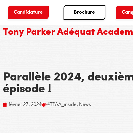
Candidature
Brochure
Cam
Tony Parker Adéquat Acade
Parallèle 2024, deuxiè
épisode !
février 27, 2024
#TPAA_inside
,
News