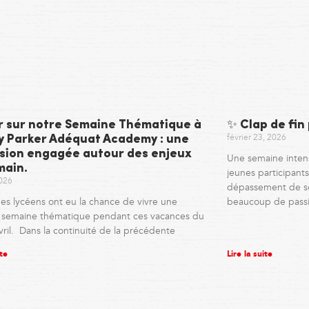
r sur notre Semaine Thématique à
✨ Clap de fin
février 23, 2026
ny Parker Adéquat Academy : une
sion engagée autour des enjeux
Une semaine inten
main.
jeunes participants,
2026
dépassement de so
es lycéens ont eu la chance de vivre une
beaucoup de pass
e semaine thématique pendant ces vacances du
vril. Dans la continuité de la précédente
ite
Lire la suite