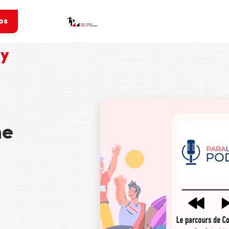
ps
my
me