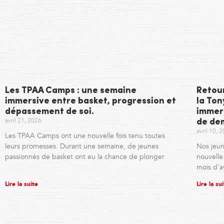
Les TPAA Camps : une semaine
Retou
immersive entre basket, progression et
la To
dépassement de soi.
immer
avril 21, 2026
de de
avril 10, 
Les TPAA Camps ont une nouvelle fois tenu toutes
leurs promesses. Durant une semaine, de jeunes
Nos jeun
passionnés de basket ont eu la chance de plonger
nouvell
mois d’a
Lire la suite
Lire la su