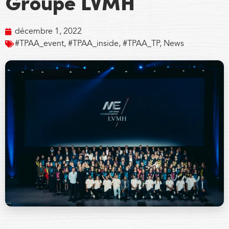
Groupe LVMH
décembre 1, 2022
#TPAA_event
,
#TPAA_inside
,
#TPAA_TP
,
News