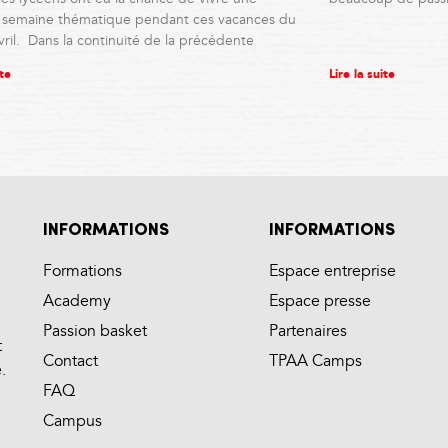
e semaine thématique pendant ces vacances du
vril. Dans la continuité de la précédente
ite
Lire la suite
INFORMATIONS
INFORMATIONS
Formations
Espace entreprise
Academy
Espace presse
Passion basket
Partenaires
t
Contact
TPAA Camps
.
FAQ
Campus