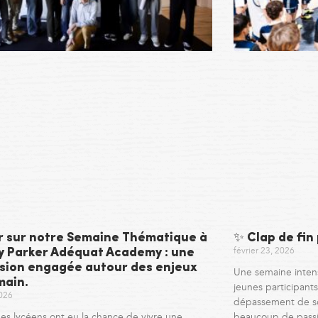
r sur notre Semaine Thématique à
✨ Clap de fin
février 23, 2026
ny Parker Adéquat Academy : une
sion engagée autour des enjeux
Une semaine inten
main.
jeunes participants,
2026
dépassement de so
es lycéens ont eu la chance de vivre une
beaucoup de pass