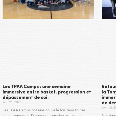
Les TPAA Camps : une semaine
Retou
immersive entre basket, progression et
la To
dépassement de soi.
immer
avril 21, 2026
de de
avril 10, 
Les TPAA Camps ont une nouvelle fois tenu toutes
leurs promesses. Durant une semaine, de jeunes
Nos jeun