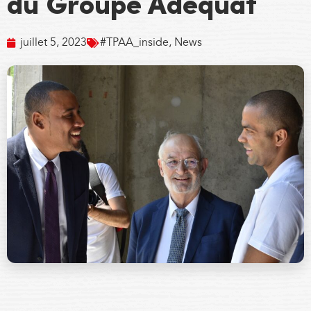
du Groupe Adéquat
juillet 5, 2023
#TPAA_inside
,
News