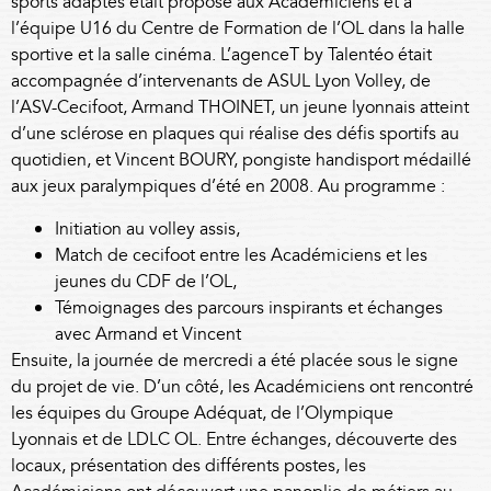
sports adaptés était proposé aux Académiciens et à
l’équipe U16 du Centre de Formation de l’OL dans la halle
sportive et la salle cinéma.
L’agenceT by Talentéo
était
accompagnée d’intervenants de
ASUL Lyon Volley
, de
l’ASV-Cecifoot,
Armand THOINET
, un jeune lyonnais atteint
d’une sclérose en plaques qui réalise des défis sportifs au
quotidien, et
Vincent BOURY
, pongiste handisport médaillé
aux jeux paralympiques d’été en 2008. Au programme :
Initiation au volley assis,
Match de cecifoot entre les Académiciens et les
jeunes du CDF de l’OL,
Témoignages des parcours inspirants et échanges
avec Armand et Vincent
Ensuite, la journée de mercredi a été placée sous le signe
du projet de vie. D’un côté, les Académiciens ont rencontré
les équipes du
Groupe Adéquat
, de l’
Olympique
Lyonnais
et de
LDLC OL
. Entre échanges, découverte des
locaux, présentation des différents postes, les