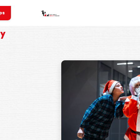
ps
my