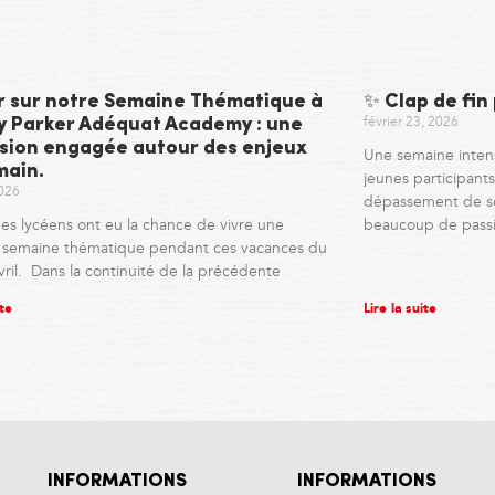
r sur notre Semaine Thématique à
✨ Clap de fin
février 23, 2026
ny Parker Adéquat Academy : une
sion engagée autour des enjeux
Une semaine inten
main.
jeunes participants,
2026
dépassement de so
es lycéens ont eu la chance de vivre une
beaucoup de pass
e semaine thématique pendant ces vacances du
vril. Dans la continuité de la précédente
ite
Lire la suite
INFORMATIONS
INFORMATIONS