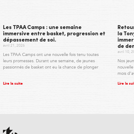
Les TPAA Camps : une semaine
Retou
immersive entre basket, progression et
la To
dépassement de soi.
immer
avril 21, 2026
de de
avril 10, 
Les TPAA Camps ont une nouvelle fois tenu toutes
leurs promesses. Durant une semaine, de jeunes
Nos jeun
passionnés de basket ont eu la chance de plonger
nouvell
mois d’a
Lire la suite
Lire la su