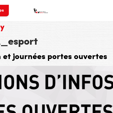
ps
my
_esport
 et journées portes ouvertes