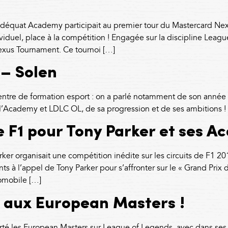
Adéquat Academy participait au premier tour du Mastercard Ne
iduel, place à la compétition ! Engagée sur la discipline Lea
exus Tournament. Ce tournoi […]
 – Solen
ntre de formation esport : on a parlé notamment de son année 
l’Academy et LDLC OL, de sa progression et de ses ambitions !
de F1 pour Tony Parker et ses A
rker organisait une compétition inédite sur les circuits de F1
s à l’appel de Tony Parker pour s’affronter sur le « Grand Prix 
tomobile […]
re aux European Masters !
 les European Masters sur League of Legends, avec dans ses ra